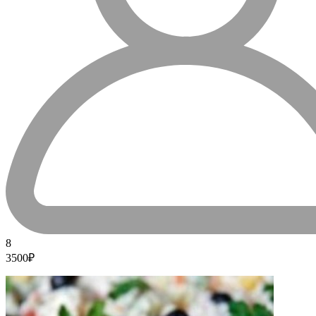
8
3500₽