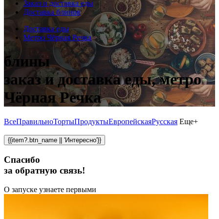
Заказ и доставка еды
Доставка блинов
Доставка еды
Метро Чёрная Речка
блины
заказ и доставка еды, метро
Чёрная Речка
Все
Правильно
Торты
Продукты
Европейская
Русская
Еще+
{{item?.btn_name || 'Интересно'}}
Спасибо
за обратную связь!
О запуске узнаете первыми