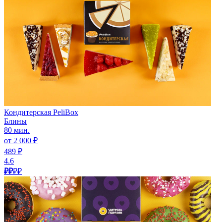
Кондитерская PeliBox
Блины
80 мин.
от 2 000 ₽
489 ₽
4.6
₽₽
₽₽