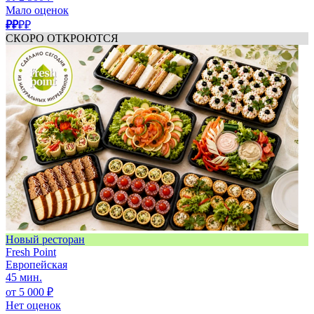
Мало оценок
₽₽
₽₽
СКОРО ОТКРОЮТСЯ
Новый ресторан
Fresh Point
Европейская
45 мин.
от 5 000 ₽
Нет оценок