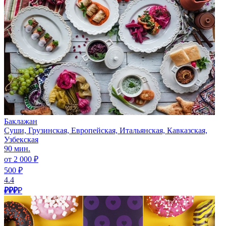
Баклажан
Суши, Грузинская, Европейская, Итальянская, Кавказская,
Узбекская
90 мин.
от 2 000 ₽
500 ₽
4.4
₽₽₽
₽