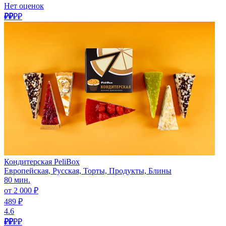
Нет оценок
₽₽
₽₽
Кондитерская PeliBox
Европейская, Русская, Торты, Продукты, Блины
80 мин.
от 2 000 ₽
489 ₽
4.6
₽₽
₽₽