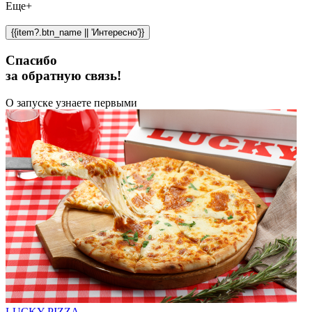
Еще+
{{item?.btn_name || 'Интересно'}}
Спасибо
за обратную связь!
О запуске узнаете первыми
LUCKY PIZZA