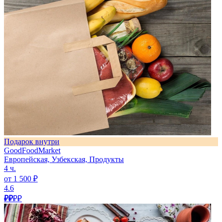
Подарок внутри
GoodFoodMarket
Европейская, Узбекская, Продукты
4 ч.
от 1 500 ₽
4.6
₽₽
₽₽