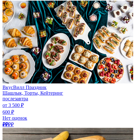
ВкусВилл Праздник
Шашлык, Торты, Кейтеринг
послезавтра
от 3 500 ₽
600 ₽
Нет оценок
₽₽
₽₽