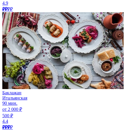
4.9
₽₽
₽₽
Баклажан
Итальянская
90 мин.
от 2 000 ₽
500 ₽
4.4
₽₽₽
₽