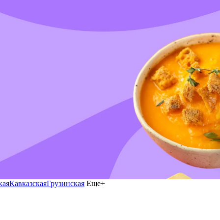
кая
Кавказская
Грузинская
Еще+