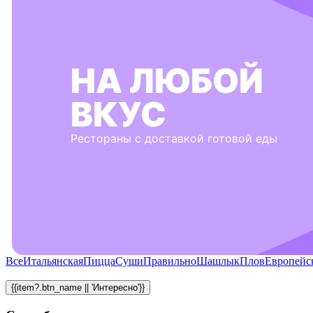
НА ЛЮБОЙ
ВКУС
Рестораны с доставкой готовой еды
Все
Итальянская
Пицца
Суши
Правильно
Шашлык
Плов
Европейс
{{item?.btn_name || 'Интересно'}}