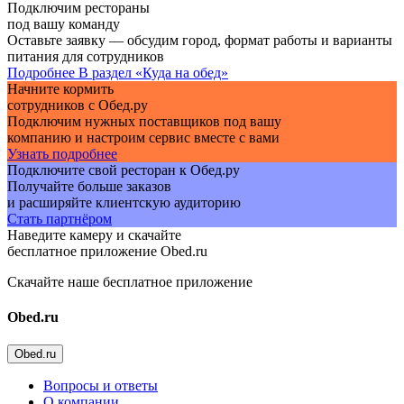
Подключим рестораны
под вашу команду
Оставьте заявку — обсудим город, формат работы и варианты
питания для сотрудников
Подробнее
В раздел «Куда на обед»
Начните кормить
сотрудников с Обед.ру
Подключим нужных поставщиков под вашу
компанию и настроим сервис вместе с вами
Узнать подробнее
Подключите свой ресторан к Обед.ру
Получайте больше заказов
и расширяйте клиентскую аудиторию
Стать партнёром
Наведите камеру и скачайте
бесплатное приложение Obed.ru
Скачайте наше бесплатное приложение
Obed.ru
Obed.ru
Вопросы и ответы
О компании