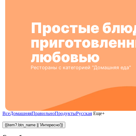
Простые блю
приготовленн
любовью
Рестораны с категорией "Домашняя еда"
Все
Домашняя
Правильно
Продукты
Русская
Еще+
{{item?.btn_name || 'Интересно'}}