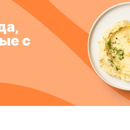
да,
ые с