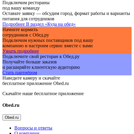
Подключим рестораны
под вашу команду
Оставьте заявку — обсудим город, формат работы и варианты
питания для сотрудников
Подробнее
В раздел «Куда на обед»
Начните кормить
сотрудников с Обед.ру
Подключим нужных поставщиков под вашу
компанию и настроим сервис вместе с вами
Узнать подробнее
Подключите свой ресторан к Обед.ру
Получайте больше заказов
и расширяйте клиентскую аудиторию
Стать партнёром
Наведите камеру и скачайте
бесплатное приложение Obed.ru
Скачайте наше бесплатное приложение
Obed.ru
Obed.ru
Вопросы и ответы
О компании