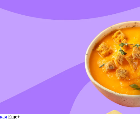
кая
Еще+