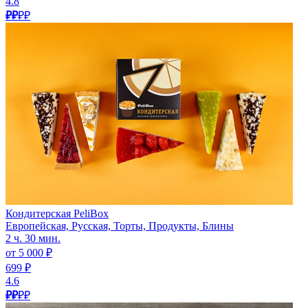
4.8
₽₽
₽₽
Кондитерская PeliBox
Европейская, Русская, Торты, Продукты, Блины
2 ч. 30 мин.
от 5 000 ₽
699 ₽
4.6
₽₽
₽₽