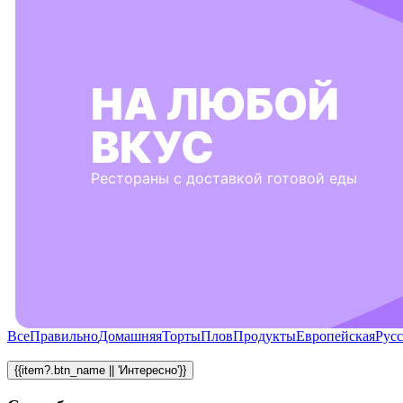
НА ЛЮБОЙ
ВКУС
Рестораны с доставкой готовой еды
Все
Правильно
Домашняя
Торты
Плов
Продукты
Европейская
Русс
{{item?.btn_name || 'Интересно'}}