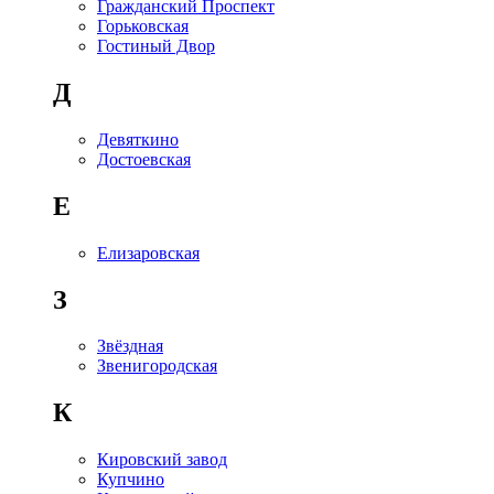
Гражданский Проспект
Горьковская
Гостиный Двор
Д
Девяткино
Достоевская
Е
Елизаровская
З
Звёздная
Звенигородская
К
Кировский завод
Купчино