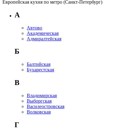
Европейская кухня по метро (Санкт-Петербург)
А
Автово
Академическая
Адмиралтейская
Б
Балтийская
Бухарестская
В
Владимирская
Выборгская
Василеостровская
Волковская
Г