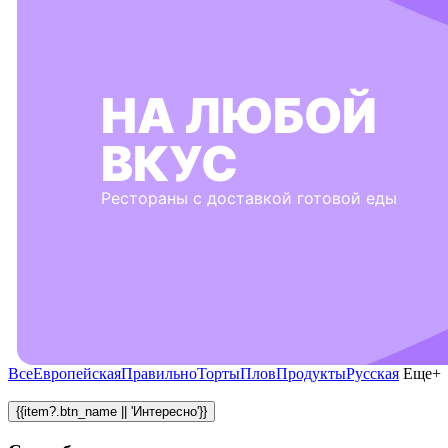
НА ЛЮБОЙ
ВКУС
Рестораны с доставкой готовой еды
Все
Европейская
Правильно
Торты
Плов
Продукты
Русская
Еще+
{{item?.btn_name || 'Интересно'}}