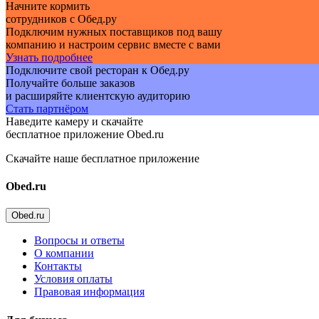
Начните кормить
сотрудников с Обед.ру
Подключим нужных поставщиков под вашу
компанию и настроим сервис вместе с вами
Узнать подробнее
Подключите свой ресторан к Обед.ру
Получайте больше заказов
и расширяйте клиентскую аудиторию
Стать партнёром
Наведите камеру и скачайте
бесплатное приложение Obed.ru
Скачайте наше бесплатное приложение
Obed.ru
Obed.ru
Вопросы и ответы
О компании
Контакты
Условия оплаты
Правовая информация