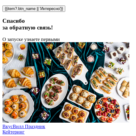
{{item?.btn_name || 'Интересно'}}
Спасибо
за обратную связь!
О запуске узнаете первыми
ВкусВилл Праздник
Кейтеринг