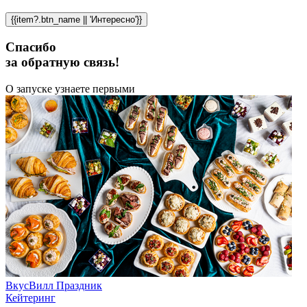
{{item?.btn_name || 'Интересно'}}
Спасибо
за обратную связь!
О запуске узнаете первыми
ВкусВилл Праздник
Кейтеринг