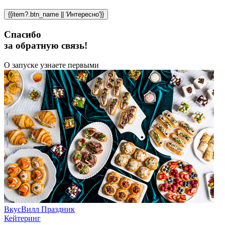
{{item?.btn_name || 'Интересно'}}
Спасибо
за обратную связь!
О запуске узнаете первыми
ВкусВилл Праздник
Кейтеринг