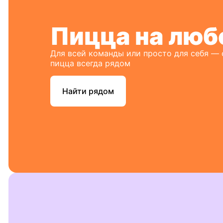
Пицца на люб
Для всей команды или просто для себя —
пицца всегда рядом
Найти рядом