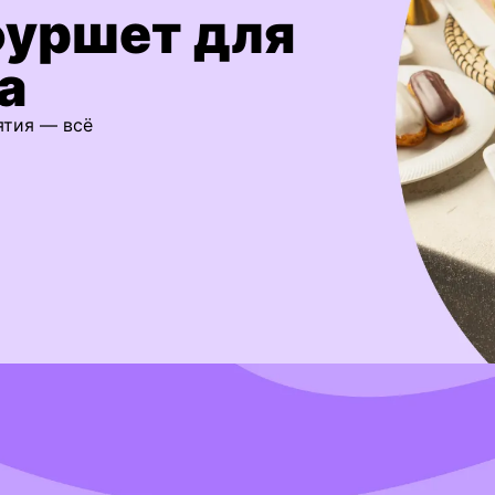
фуршет для
а
ятия — всё