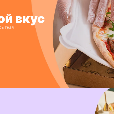
ой вкус
 сытная