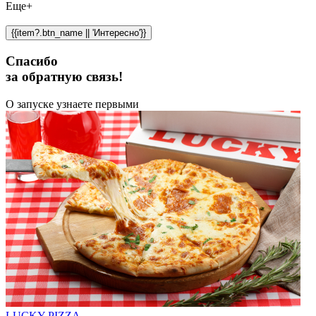
Еще+
{{item?.btn_name || 'Интересно'}}
Спасибо
за обратную связь!
О запуске узнаете первыми
LUCKY PIZZA