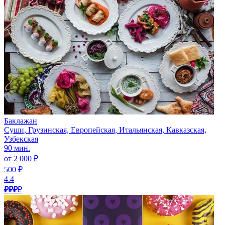
Баклажан
Суши, Грузинская, Европейская, Итальянская, Кавказская,
Узбекская
90 мин.
от 2 000 ₽
500 ₽
4.4
₽₽₽
₽