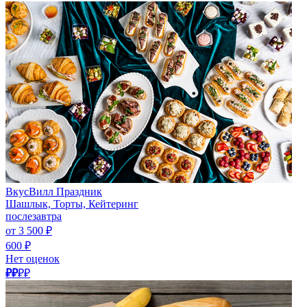
ВкусВилл Праздник
Шашлык, Торты, Кейтеринг
послезавтра
от 3 500 ₽
600 ₽
Нет оценок
₽₽
₽₽