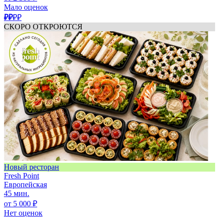
Мало оценок
₽₽
₽₽
СКОРО ОТКРОЮТСЯ
Новый ресторан
Fresh Point
Европейская
45 мин.
от 5 000 ₽
Нет оценок