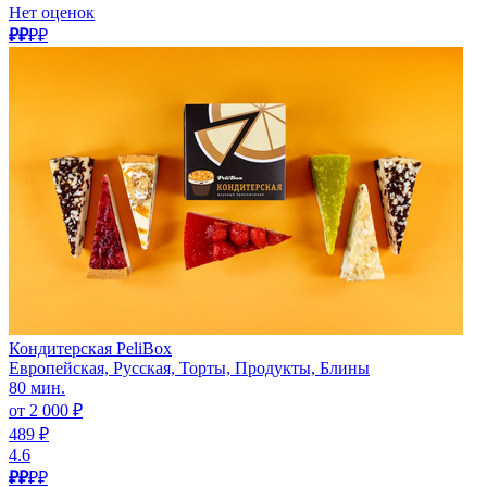
Нет оценок
₽₽
₽₽
Кондитерская PeliBox
Европейская, Русская, Торты, Продукты, Блины
80 мин.
от 2 000 ₽
489 ₽
4.6
₽₽
₽₽