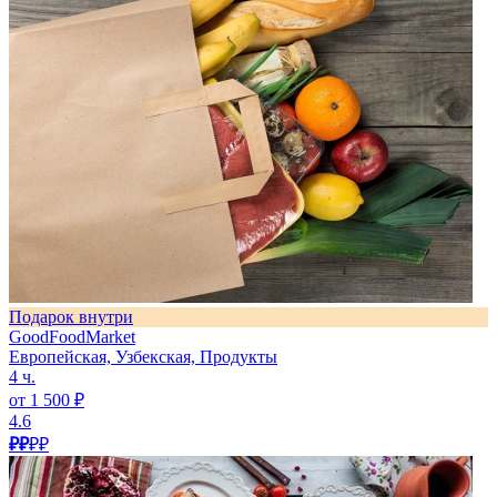
Подарок внутри
GoodFoodMarket
Европейская, Узбекская, Продукты
4 ч.
от 1 500 ₽
4.6
₽₽
₽₽