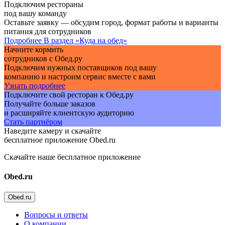
Подключим рестораны
под вашу команду
Оставьте заявку — обсудим город, формат работы и варианты
питания для сотрудников
Подробнее
В раздел «Куда на обед»
Начните кормить
сотрудников с Обед.ру
Подключим нужных поставщиков под вашу
компанию и настроим сервис вместе с вами
Узнать подробнее
Подключите свой ресторан к Обед.ру
Получайте больше заказов
и расширяйте клиентскую аудиторию
Стать партнёром
Наведите камеру и скачайте
бесплатное приложение Obed.ru
Скачайте наше бесплатное приложение
Obed.ru
Obed.ru
Вопросы и ответы
О компании