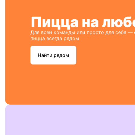
Пицца на люб
Для всей команды или просто для себя —
пицца всегда рядом
Найти рядом