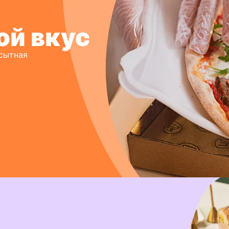
ой вкус
 сытная