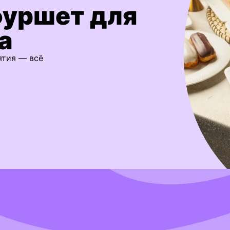
фуршет для
а
ятия — всё