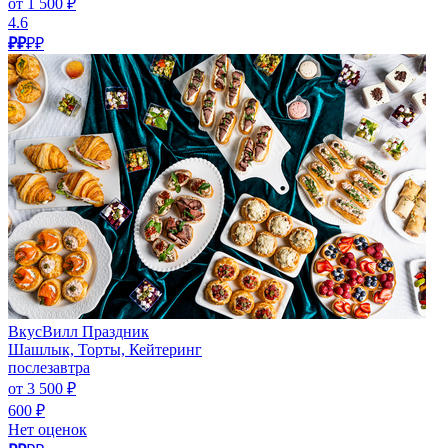
от 1 500 ₽
4.6
₽₽
₽₽
ВкусВилл Праздник
Шашлык, Торты, Кейтеринг
послезавтра
от 3 500 ₽
600 ₽
Нет оценок