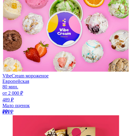
VibeCream мороженое
Европейская
80 мин.
от 2 000 ₽
489 ₽
Мало оценок
₽₽
₽₽