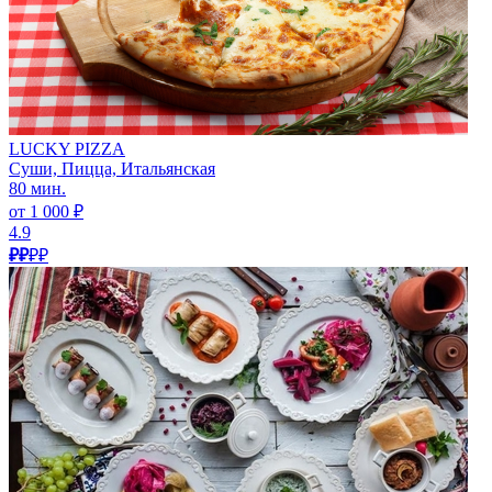
LUCKY PIZZA
Суши, Пицца, Итальянская
80 мин.
от 1 000 ₽
4.9
₽₽
₽₽