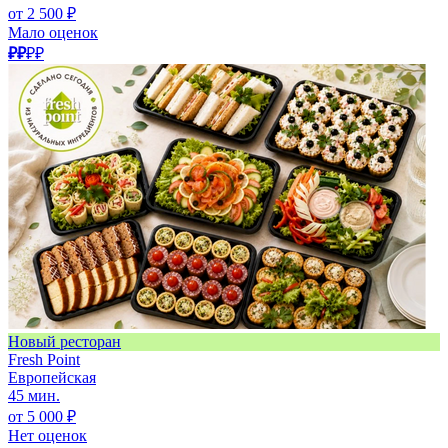
от 2 500 ₽
Мало оценок
₽₽
₽₽
Новый ресторан
Fresh Point
Европейская
45 мин.
от 5 000 ₽
Нет оценок