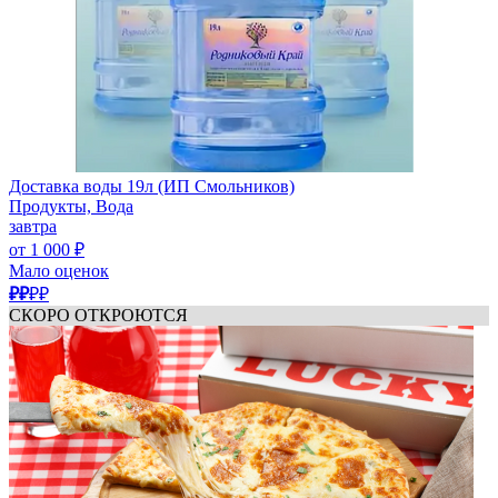
Доставка воды 19л (ИП Смольников)
Продукты, Вода
завтра
от 1 000 ₽
Мало оценок
₽₽
₽₽
СКОРО ОТКРОЮТСЯ