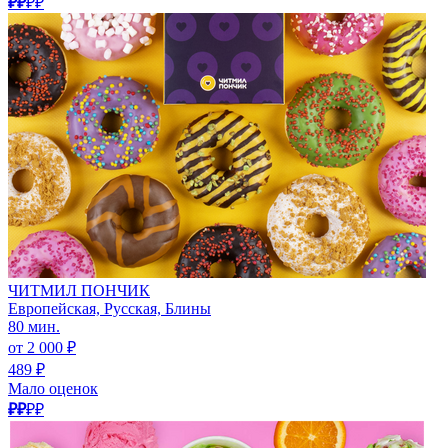
₽₽
₽₽
ЧИТМИЛ ПОНЧИК
Европейская, Русская, Блины
80 мин.
от 2 000 ₽
489 ₽
Мало оценок
₽₽
₽₽