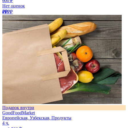
600 ₽
Нет оценок
₽₽
₽₽
Подарок внутри
GoodFoodMarket
Европейская, Узбекская, Продукты
4 ч.