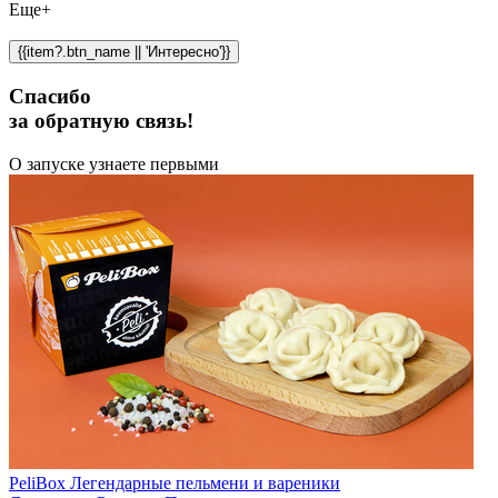
Еще+
{{item?.btn_name || 'Интересно'}}
Спасибо
за обратную связь!
О запуске узнаете первыми
PeliBox Легендарные пельмени и вареники