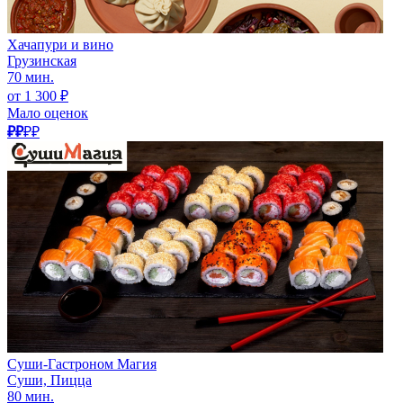
Хачапури и вино
Грузинская
70 мин.
от 1 300 ₽
Мало оценок
₽₽
₽₽
Суши-Гастроном Магия
Суши, Пицца
80 мин.