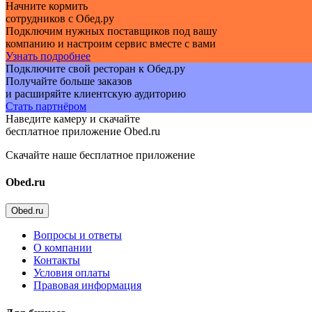
Начните кормить
сотрудников с Обед.ру
Подключим нужных поставщиков под вашу
компанию и настроим сервис вместе с вами
Узнать подробнее
Подключите свой ресторан к Обед.ру
Получайте больше заказов
и расширяйте клиентскую аудиторию
Стать партнёром
Наведите камеру и скачайте
бесплатное приложение Obed.ru
Скачайте наше бесплатное приложение
Obed.ru
Obed.ru
Вопросы и ответы
О компании
Контакты
Условия оплаты
Правовая информация