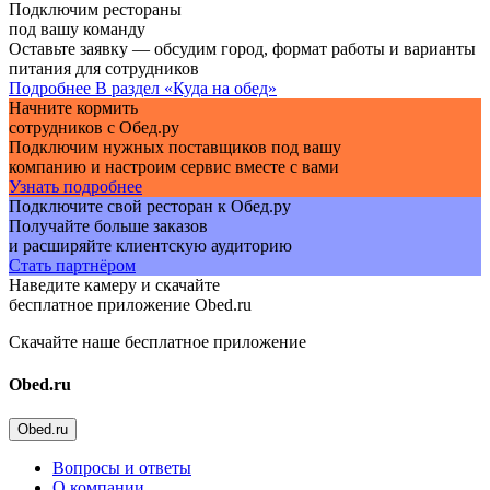
Подключим рестораны
под вашу команду
Оставьте заявку — обсудим город, формат работы и варианты
питания для сотрудников
Подробнее
В раздел «Куда на обед»
Начните кормить
сотрудников с Обед.ру
Подключим нужных поставщиков под вашу
компанию и настроим сервис вместе с вами
Узнать подробнее
Подключите свой ресторан к Обед.ру
Получайте больше заказов
и расширяйте клиентскую аудиторию
Стать партнёром
Наведите камеру и скачайте
бесплатное приложение Obed.ru
Скачайте наше бесплатное приложение
Obed.ru
Obed.ru
Вопросы и ответы
О компании