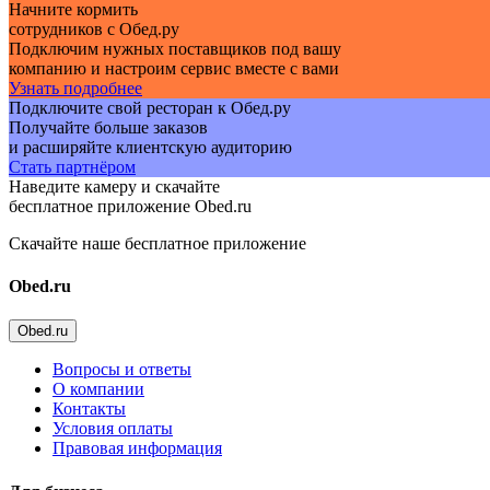
Начните кормить
сотрудников с Обед.ру
Подключим нужных поставщиков под вашу
компанию и настроим сервис вместе с вами
Узнать подробнее
Подключите свой ресторан к Обед.ру
Получайте больше заказов
и расширяйте клиентскую аудиторию
Стать партнёром
Наведите камеру и скачайте
бесплатное приложение Obed.ru
Скачайте наше бесплатное приложение
Obed.ru
Obed.ru
Вопросы и ответы
О компании
Контакты
Условия оплаты
Правовая информация