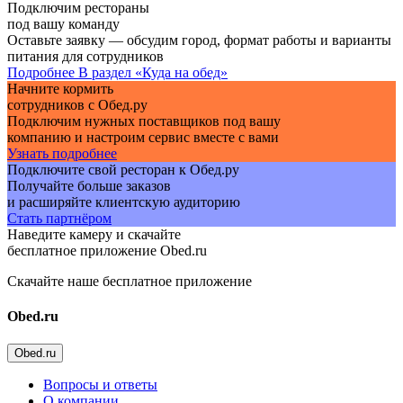
Подключим рестораны
под вашу команду
Оставьте заявку — обсудим город, формат работы и варианты
питания для сотрудников
Подробнее
В раздел «Куда на обед»
Начните кормить
сотрудников с Обед.ру
Подключим нужных поставщиков под вашу
компанию и настроим сервис вместе с вами
Узнать подробнее
Подключите свой ресторан к Обед.ру
Получайте больше заказов
и расширяйте клиентскую аудиторию
Стать партнёром
Наведите камеру и скачайте
бесплатное приложение Obed.ru
Скачайте наше бесплатное приложение
Obed.ru
Obed.ru
Вопросы и ответы
О компании