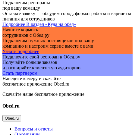
Подключим рестораны
под вашу команду
Оставьте заявку — обсудим город, формат работы и варианты
питания для сотрудников
Подробнее
В раздел «Куда на обед»
Начните кормить
сотрудников с Обед.ру
Подключим нужных поставщиков под вашу
компанию и настроим сервис вместе с вами
Узнать подробнее
Подключите свой ресторан к Обед.ру
Получайте больше заказов
и расширяйте клиентскую аудиторию
Стать партнёром
Наведите камеру и скачайте
бесплатное приложение Obed.ru
Скачайте наше бесплатное приложение
Obed.ru
Obed.ru
Вопросы и ответы
О компании