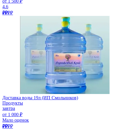
от 1 500 ₽
4.6
₽₽
₽₽
Доставка воды 19л (ИП Смольников)
Продукты
завтра
от 1 000 ₽
Мало оценок
₽₽
₽₽