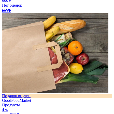
600 ₽
Нет оценок
₽₽
₽₽
Подарок внутри
GoodFoodMarket
Продукты
4 ч.