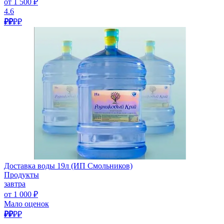
от 1 500 ₽
4.6
₽₽
₽₽
Доставка воды 19л (ИП Смольников)
Продукты
завтра
от 1 000 ₽
Мало оценок
₽₽
₽₽