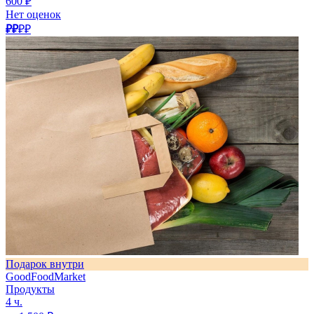
600 ₽
Нет оценок
₽₽
₽₽
Подарок внутри
GoodFoodMarket
Продукты
4 ч.