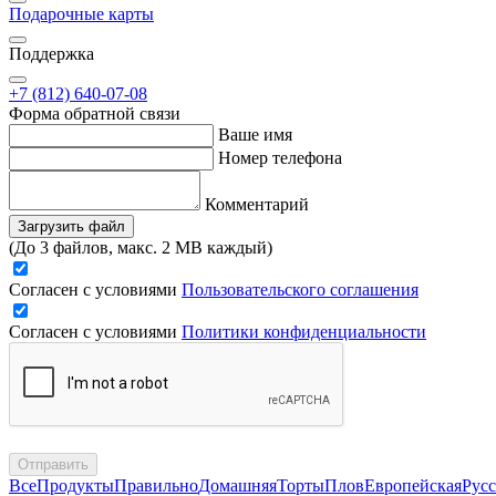
Подарочные карты
Поддержка
+7 (812) 640-07-08
Форма обратной связи
Ваше имя
Номер телефона
Комментарий
Загрузить файл
(До 3 файлов, макс. 2 MB каждый)
Согласен с условиями
Пользовательского соглашения
Согласен с условиями
Политики конфиденциальности
Отправить
Все
Продукты
Правильно
Домашняя
Торты
Плов
Европейская
Русс