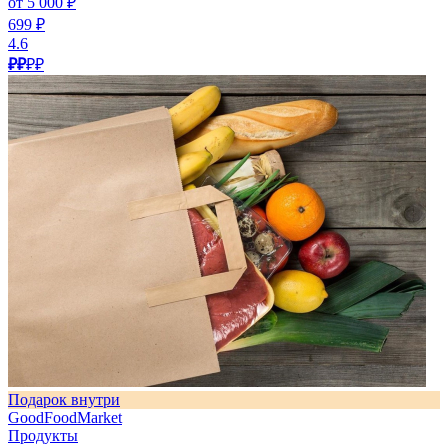
от 5 000 ₽
699 ₽
4.6
₽₽
₽₽
Подарок внутри
GoodFoodMarket
Продукты