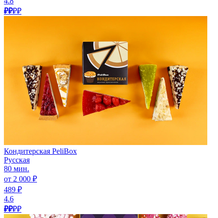
4.8
₽₽
₽₽
Кондитерская PeliBox
Русская
80 мин.
от 2 000 ₽
489 ₽
4.6
₽₽
₽₽