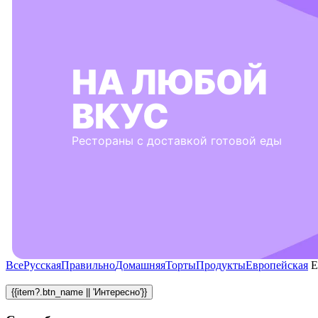
НА ЛЮБОЙ
ВКУС
Рестораны с доставкой готовой еды
Все
Русская
Правильно
Домашняя
Торты
Продукты
Европейская
Е
{{item?.btn_name || 'Интересно'}}