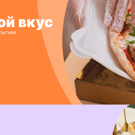
ой вкус
 сытная