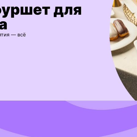
фуршет для
а
ятия — всё