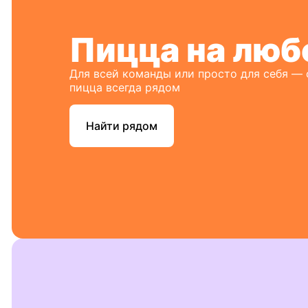
Пицца на люб
Для всей команды или просто для себя —
пицца всегда рядом
Найти рядом