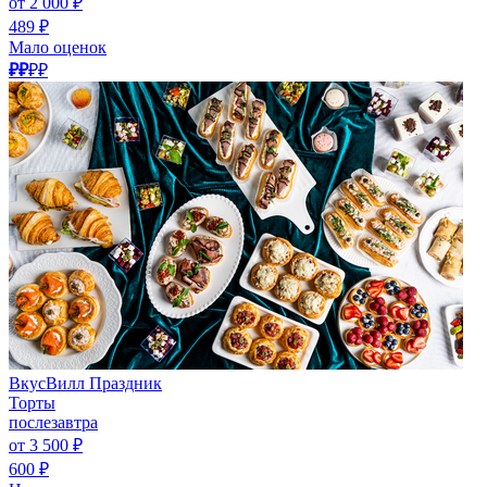
от 2 000 ₽
489 ₽
Мало оценок
₽₽
₽₽
ВкусВилл Праздник
Торты
послезавтра
от 3 500 ₽
600 ₽