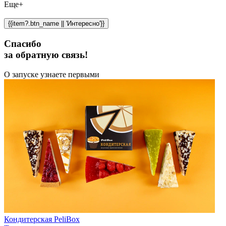
Еще+
{{item?.btn_name || 'Интересно'}}
Спасибо
за обратную связь!
О запуске узнаете первыми
Кондитерская PeliBox