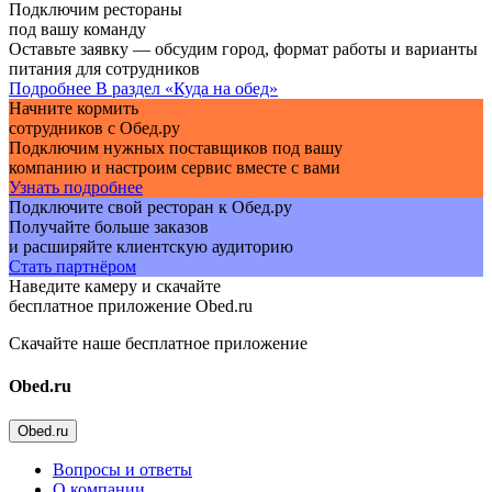
Подключим рестораны
под вашу команду
Оставьте заявку — обсудим город, формат работы и варианты
питания для сотрудников
Подробнее
В раздел «Куда на обед»
Начните кормить
сотрудников с Обед.ру
Подключим нужных поставщиков под вашу
компанию и настроим сервис вместе с вами
Узнать подробнее
Подключите свой ресторан к Обед.ру
Получайте больше заказов
и расширяйте клиентскую аудиторию
Стать партнёром
Наведите камеру и скачайте
бесплатное приложение Obed.ru
Скачайте наше бесплатное приложение
Obed.ru
Obed.ru
Вопросы и ответы
О компании