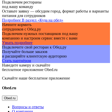
Подключим рестораны
под вашу команду
Оставьте заявку — обсудим город, формат работы и варианты
питания для сотрудников
Подробнее
В раздел «Куда на обед»
Начните кормить
сотрудников с Обед.ру
Подключим нужных поставщиков под вашу
компанию и настроим сервис вместе с вами
Узнать подробнее
Подключите свой ресторан к Обед.ру
Получайте больше заказов
и расширяйте клиентскую аудиторию
Стать партнёром
Наведите камеру и скачайте
бесплатное приложение Obed.ru
Скачайте наше бесплатное приложение
Obed.ru
Obed.ru
Вопросы и ответы
О компании