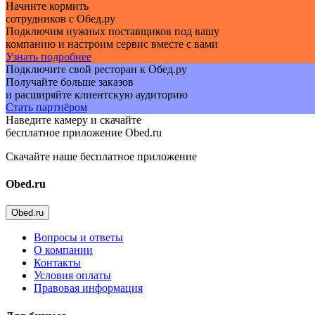
Начните кормить
сотрудников с Обед.ру
Подключим нужных поставщиков под вашу
компанию и настроим сервис вместе с вами
Узнать подробнее
Подключите свой ресторан к Обед.ру
Получайте больше заказов
и расширяйте клиентскую аудиторию
Стать партнёром
Наведите камеру и скачайте
бесплатное приложение Obed.ru
Скачайте наше бесплатное приложение
Obed.ru
Obed.ru
Вопросы и ответы
О компании
Контакты
Условия оплаты
Правовая информация