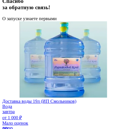
Спасибо
за обратную связь!
О запуске узнаете первыми
Доставка воды 19л (ИП Смольников)
Вода
завтра
от 1 000 ₽
Мало оценок