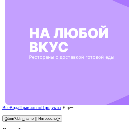
НА ЛЮБОЙ
ВКУС
Рестораны с доставкой готовой еды
Все
Вода
Правильно
Продукты
Еще+
{{item?.btn_name || 'Интересно'}}