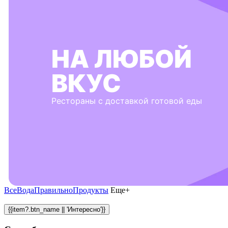
НА ЛЮБОЙ
ВКУС
Рестораны с доставкой готовой еды
Все
Вода
Правильно
Продукты
Еще+
{{item?.btn_name || 'Интересно'}}