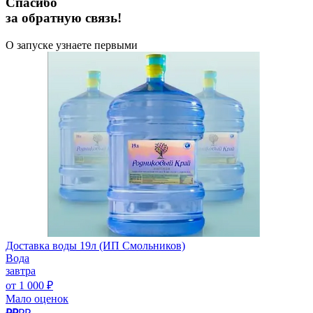
Спасибо
за обратную связь!
О запуске узнаете первыми
Доставка воды 19л (ИП Смольников)
Вода
завтра
от 1 000 ₽
Мало оценок