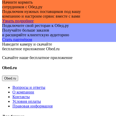
Начните кормить
сотрудников с Обед.ру
Подключим нужных поставщиков под вашу
компанию и настроим сервис вместе с вами
Узнать подробнее
Подключите свой ресторан к Обед.ру
Получайте больше заказов
и расширяйте клиентскую аудиторию
Стать партнёром
Наведите камеру и скачайте
бесплатное приложение Obed.ru
Скачайте наше бесплатное приложение
Obed.ru
Obed.ru
Вопросы и ответы
О компании
Контакты
Условия оплаты
Правовая информация