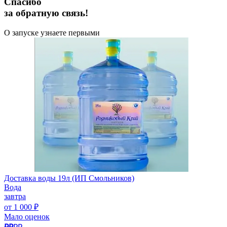
Спасибо
за обратную связь!
О запуске узнаете первыми
Доставка воды 19л (ИП Смольников)
Вода
завтра
от 1 000 ₽
Мало оценок