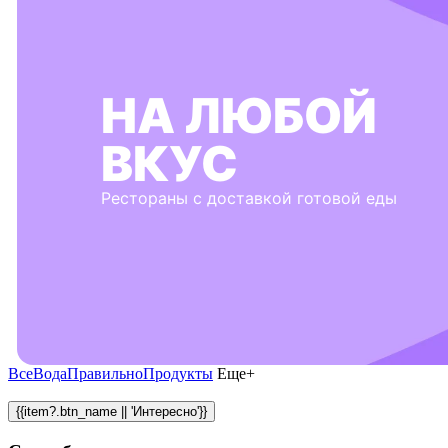
НА ЛЮБОЙ
ВКУС
Рестораны с доставкой готовой еды
Все
Вода
Правильно
Продукты
Еще+
{{item?.btn_name || 'Интересно'}}