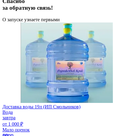
Спасибо
за обратную связь!
О запуске узнаете первыми
Доставка воды 19л (ИП Смольников)
Вода
завтра
от 1 000 ₽
Мало оценок