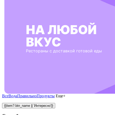
НА ЛЮБОЙ
ВКУС
Рестораны с доставкой готовой еды
Все
Вода
Правильно
Продукты
Еще+
{{item?.btn_name || 'Интересно'}}