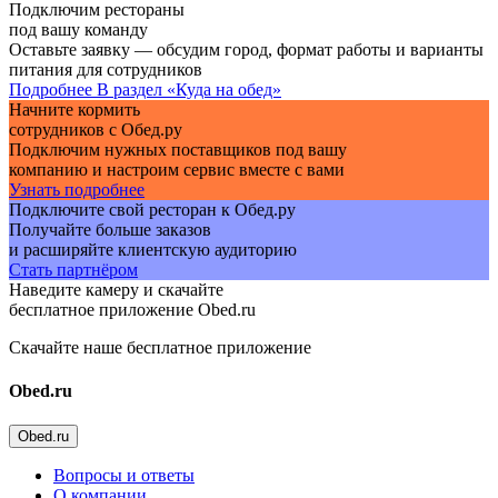
Подключим рестораны
под вашу команду
Оставьте заявку — обсудим город, формат работы и варианты
питания для сотрудников
Подробнее
В раздел «Куда на обед»
Начните кормить
сотрудников с Обед.ру
Подключим нужных поставщиков под вашу
компанию и настроим сервис вместе с вами
Узнать подробнее
Подключите свой ресторан к Обед.ру
Получайте больше заказов
и расширяйте клиентскую аудиторию
Стать партнёром
Наведите камеру и скачайте
бесплатное приложение Obed.ru
Скачайте наше бесплатное приложение
Obed.ru
Obed.ru
Вопросы и ответы
О компании