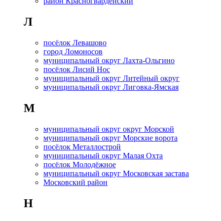
район Красногвардейский
Л
посёлок Левашово
город Ломоносов
муниципальный округ Лахта-Ольгино
посёлок Лисий Нос
муниципальный округ Литейный округ
муниципальный округ Лиговка-Ямская
М
муниципальный округ округ Морской
муниципальный округ Морские ворота
посёлок Металлострой
муниципальный округ Малая Охта
посёлок Молодёжное
муниципальный округ Московская застава
Московский район
Н