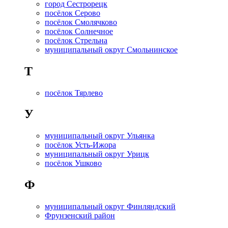
город Сестрорецк
посёлок Серово
посёлок Смолячково
посёлок Солнечное
посёлок Стрельна
муниципальный округ Смольнинское
Т
посёлок Тярлево
У
муниципальный округ Ульянка
посёлок Усть-Ижора
муниципальный округ Урицк
посёлок Ушково
Ф
муниципальный округ Финляндский
Фрунзенский район