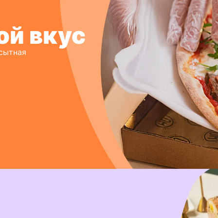
ой вкус
 сытная