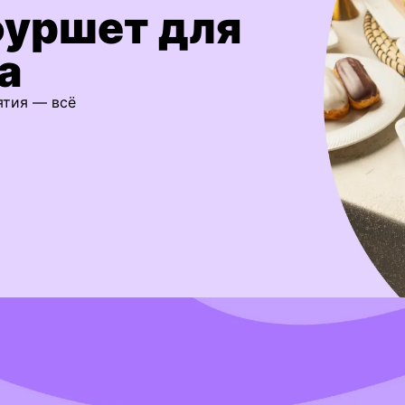
фуршет для
а
ятия — всё