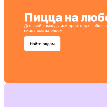
Пицца на люб
Для всей команды или просто для себя —
пицца всегда рядом
Найти рядом