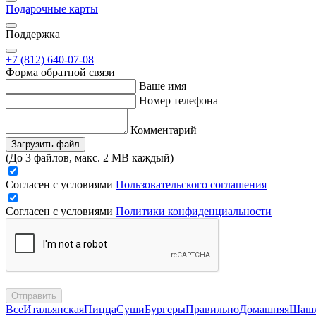
Подарочные карты
Поддержка
+7 (812) 640-07-08
Форма обратной связи
Ваше имя
Номер телефона
Комментарий
Загрузить файл
(До 3 файлов, макс. 2 MB каждый)
Согласен с условиями
Пользовательского соглашения
Согласен с условиями
Политики конфиденциальности
Отправить
Все
Итальянская
Пицца
Суши
Бургеры
Правильно
Домашняя
Шаш