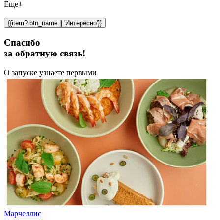
Еще+
{{item?.btn_name || 'Интересно'}}
Спасибо
за обратную связь!
О запуске узнаете первыми
Марчеллис