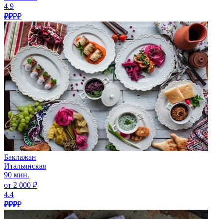
4.9
₽₽
₽₽
Баклажан
Итальянская
90 мин.
от 2 000 ₽
4.4
₽₽₽
₽