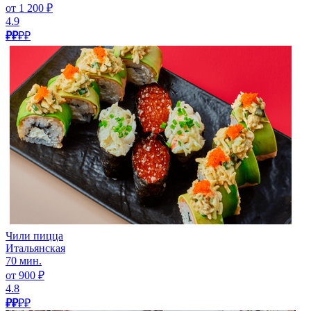
от 1 200 ₽
4.9
₽₽
₽₽
Чили пицца
Итальянская
70 мин.
от 900 ₽
4.8
₽₽
₽₽