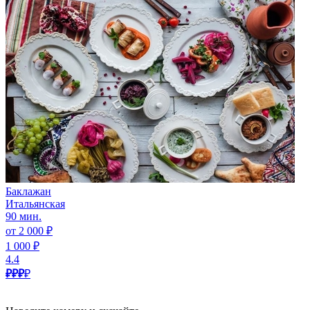
Баклажан
Итальянская
90 мин.
от 2 000 ₽
1 000 ₽
4.4
₽₽₽
₽