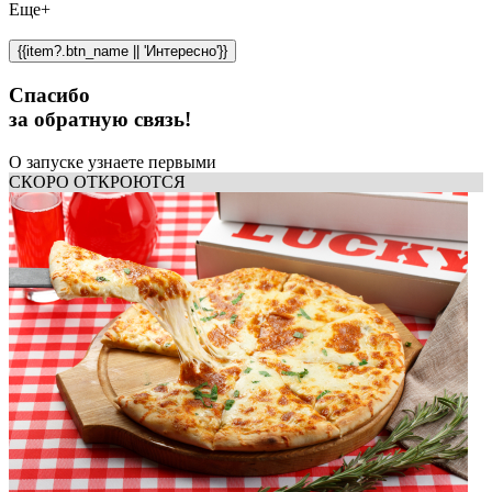
Еще+
{{item?.btn_name || 'Интересно'}}
Спасибо
за обратную связь!
О запуске узнаете первыми
СКОРО ОТКРОЮТСЯ