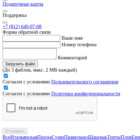
Подарочные карты
Поддержка
+7 (812) 640-07-08
Форма обратной связи
Ваше имя
Номер телефона
Комментарий
Загрузить файл
(До 3 файлов, макс. 2 MB каждый)
Согласен с условиями
Пользовательского соглашения
Согласен с условиями
Политики конфиденциальности
Отправить
Все
Итальянская
Пицца
Суши
Правильно
Шашлык
Торты
Плов
Евр