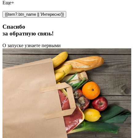
Еще+
{{item?.btn_name || 'Интересно'}}
Спасибо
за обратную связь!
О запуске узнаете первыми