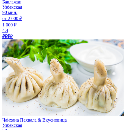
Баклажан
Узбекская
90 мин.
от 2 000 ₽
1 000 ₽
4.4
₽₽₽
₽
Чайхана Пахвала & Вкусновица
Узбекская