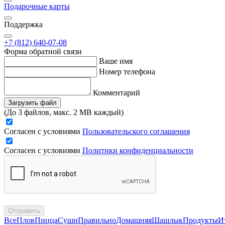
Подарочные карты
Поддержка
+7 (812) 640-07-08
Форма обратной связи
Ваше имя
Номер телефона
Комментарий
Загрузить файл
(До 3 файлов, макс. 2 MB каждый)
Согласен с условиями
Пользовательского соглашения
Согласен с условиями
Политики конфиденциальности
Отправить
Все
Плов
Пицца
Суши
Правильно
Домашняя
Шашлык
Продукты
И