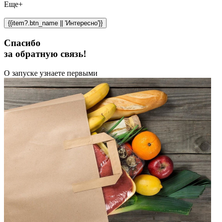
Еще+
{{item?.btn_name || 'Интересно'}}
Спасибо
за обратную связь!
О запуске узнаете первыми