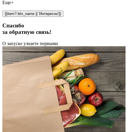
Еще+
{{item?.btn_name || 'Интересно'}}
Спасибо
за обратную связь!
О запуске узнаете первыми