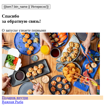
{{item?.btn_name || 'Интересно'}}
Спасибо
за обратную связь!
О запуске узнаете первыми
Подарок внутри
Важная Рыба