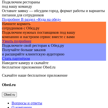
Подключим рестораны
под вашу команду
Оставьте заявку — обсудим город, формат работы и варианты
питания для сотрудников
Подробнее
В раздел «Куда на обед»
Начните кормить
сотрудников с Обед.ру
Подключим нужных поставщиков под вашу
компанию и настроим сервис вместе с вами
Узнать подробнее
Подключите свой ресторан к Обед.ру
Получайте больше заказов
и расширяйте клиентскую аудиторию
Стать партнёром
Наведите камеру и скачайте
бесплатное приложение Obed.ru
Скачайте наше бесплатное приложение
Obed.ru
Obed.ru
Вопросы и ответы
О компании