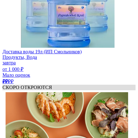
Доставка воды 19л (ИП Смольников)
Продукты, Вода
завтра
от 1 000 ₽
Мало оценок
₽₽
₽₽
СКОРО ОТКРОЮТСЯ