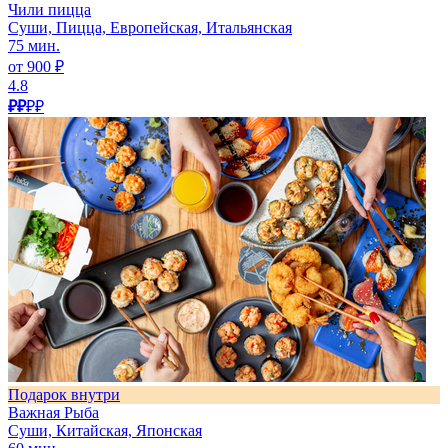
Чили пицца
Суши, Пицца, Европейская, Итальянская
75 мин.
от 900 ₽
4.8
₽₽
₽₽
Подарок внутри
Важная Рыба
Суши, Китайская, Японская