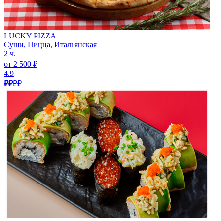
LUCKY PIZZA
Суши, Пицца, Итальянская
2 ч.
от 2 500 ₽
4.9
₽₽
₽₽