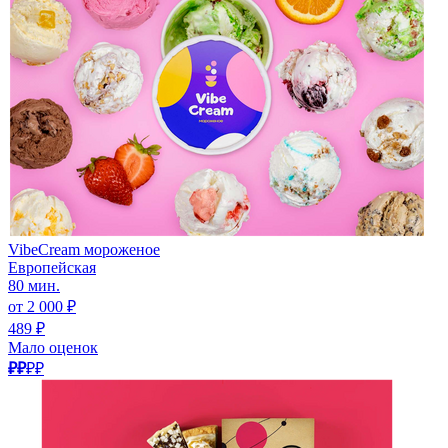
VibeCream мороженое
Европейская
80 мин.
от 2 000 ₽
489 ₽
Мало оценок
₽₽
₽₽