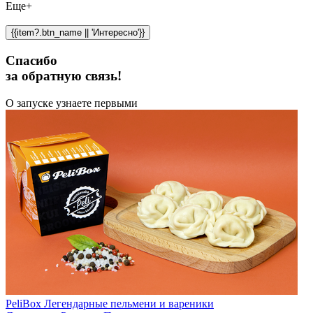
Еще+
{{item?.btn_name || 'Интересно'}}
Спасибо
за обратную связь!
О запуске узнаете первыми
PeliBox Легендарные пельмени и вареники