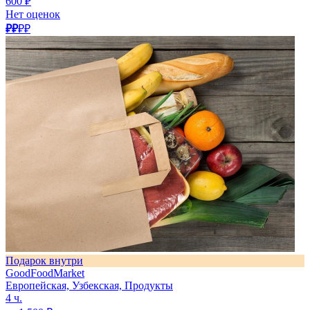
600 ₽
Нет оценок
₽₽
₽₽
Подарок внутри
GoodFoodMarket
Европейская, Узбекская, Продукты
4 ч.