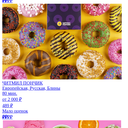
₽₽
₽₽
ЧИТМИЛ ПОНЧИК
Европейская, Русская, Блины
80 мин.
от 2 000 ₽
489 ₽
Мало оценок
₽₽
₽₽