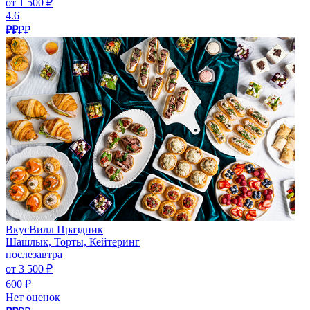
от 1 500 ₽
4.6
₽₽
₽₽
ВкусВилл Праздник
Шашлык, Торты, Кейтеринг
послезавтра
от 3 500 ₽
600 ₽
Нет оценок