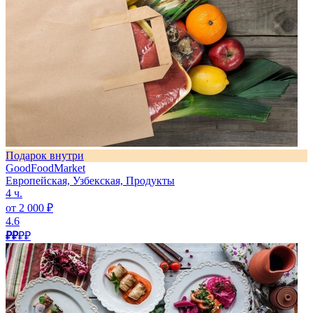
Подарок внутри
GoodFoodMarket
Европейская, Узбекская, Продукты
4 ч.
от 2 000 ₽
4.6
₽₽
₽₽