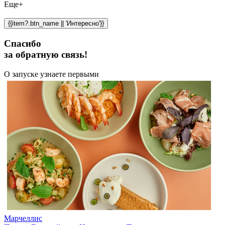
Еще+
{{item?.btn_name || 'Интересно'}}
Спасибо
за обратную связь!
О запуске узнаете первыми
Марчеллис