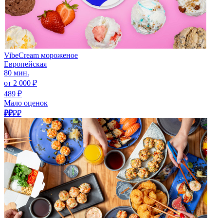
VibeCream мороженое
Европейская
80 мин.
от 2 000 ₽
489 ₽
Мало оценок
₽₽
₽₽