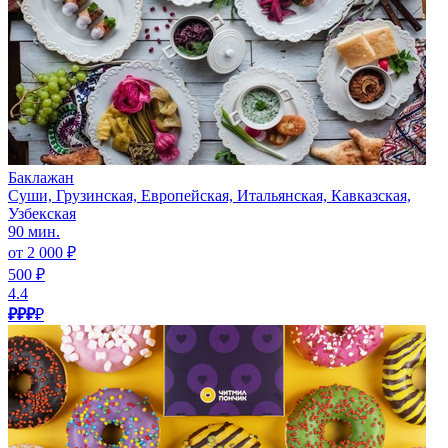
Баклажан
Суши, Грузинская, Европейская, Итальянская, Кавказская,
Узбекская
90 мин.
от 2 000 ₽
500 ₽
4.4
₽₽₽
₽