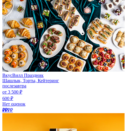
ВкусВилл Праздник
Шашлык, Торты, Кейтеринг
послезавтра
от 3 500 ₽
600 ₽
Нет оценок
₽₽
₽₽