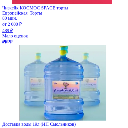
Чизкейк КОСМОС SPACE торты
Европейская, Торты
80 мин.
от 2 000 ₽
489 ₽
Мало оценок
₽₽
₽₽
Доставка воды 19л (ИП Смольников)