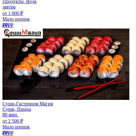
Продукты, Вода
завтра
от 1 000 ₽
Мало оценок
₽₽
₽₽
Суши-Гастроном Магия
Суши, Пицца
80 мин.
от 2 500 ₽
Мало оценок
₽₽
₽₽