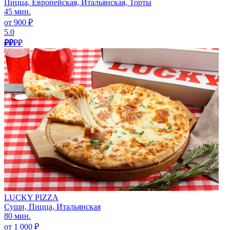
Пицца, Европейская, Итальянская, Торты
45 мин.
от 900 ₽
5.0
₽₽
₽₽
LUCKY PIZZA
Суши, Пицца, Итальянская
80 мин.
от 1 000 ₽